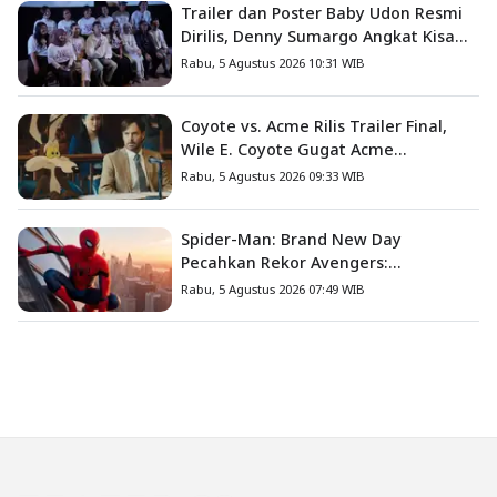
Trailer dan Poster Baby Udon Resmi
Dirilis, Denny Sumargo Angkat Kisah
Nyata Fanny Kondoh
Rabu, 5 Agustus 2026 10:31 WIB
Coyote vs. Acme Rilis Trailer Final,
Wile E. Coyote Gugat Acme
Corporation ke Pengadilan
Rabu, 5 Agustus 2026 09:33 WIB
Spider-Man: Brand New Day
Pecahkan Rekor Avengers:
Endgame, Cetak Debut Box Office
Rabu, 5 Agustus 2026 07:49 WIB
Terbesar Sepanjang Sejarah