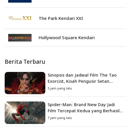
The Park Kendari XXI
Hollywood Square Kendari
Berita Terbaru
Sinopsis dan Jadwal Film The Tao
Exorcist, Kisah Pengusir Setan
Melawan Kutukan Mematikan
5 jam yang lalu
Spider-Man: Brand New Day Jadi
Film Tercepat Kedua yang Berhasil
Tembus US$1 Miliar
7 jam yang lalu