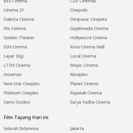
BES Cinema
CGV Cinemas
Cinema 21
Cinepolis
Dakota Cinema
Denpasar Cineplex
Flix Cinema
Gajahmada Cinema
Golden Theater
Hollywood Cinema
IGN Cinema
Kota Cinema Mall
Layar Digi
Local Cinema
LTD9 Cinema
Mopic Cinema
movimax
Moviplex
New Star Cineplex
Planet Cinema
Platinum Cineplex
Rajawali Cinema
Sams Studios
Surya Yudha Cinema
Film Tayang Hari ini
Seluruh Indonesia
Jakarta