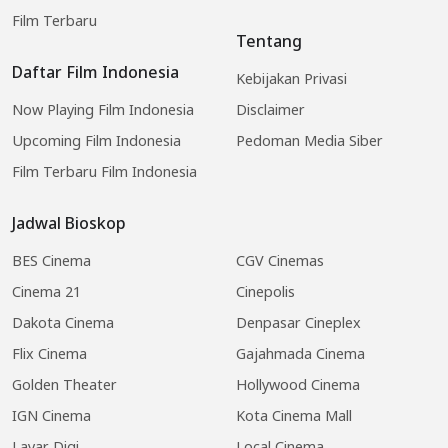
Film Terbaru
Tentang
Daftar Film Indonesia
Kebijakan Privasi
Now Playing Film Indonesia
Disclaimer
Upcoming Film Indonesia
Pedoman Media Siber
Film Terbaru Film Indonesia
Jadwal Bioskop
BES Cinema
CGV Cinemas
Cinema 21
Cinepolis
Dakota Cinema
Denpasar Cineplex
Flix Cinema
Gajahmada Cinema
Golden Theater
Hollywood Cinema
IGN Cinema
Kota Cinema Mall
Layar Digi
Local Cinema