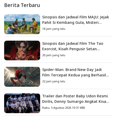
Berita Terbaru
Sinopsis dan Jadwal Film MAJU: Jejak
Pahit Si Kembang Gula, Misteri
Hilangnya Bagas di Lokasi Jambore
18 jam yang lalu
Sinopsis dan Jadwal Film The Tao
Exorcist, Kisah Pengusir Setan
Melawan Kutukan Mematikan
20 jam yang lalu
Spider-Man: Brand New Day Jadi
Film Tercepat Kedua yang Berhasil
Tembus US$1 Miliar
22 jam yang lalu
Trailer dan Poster Baby Udon Resmi
Dirilis, Denny Sumargo Angkat Kisah
Nyata Fanny Kondoh
Rabu, 5 Agustus 2026 10:31 WIB