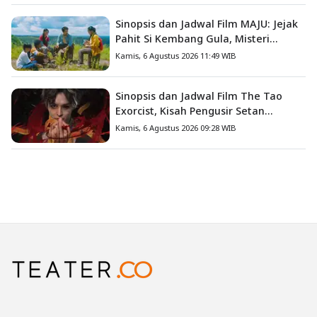
Sinopsis dan Jadwal Film MAJU: Jejak
Pahit Si Kembang Gula, Misteri
Hilangnya Bagas di Lokasi Jambore
Kamis, 6 Agustus 2026 11:49 WIB
Sinopsis dan Jadwal Film The Tao
Exorcist, Kisah Pengusir Setan
Melawan Kutukan Mematikan
Kamis, 6 Agustus 2026 09:28 WIB