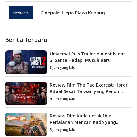
Cinepolis Lippo Plaza Kupang
Berita Terbaru
Universal Rilis Trailer Violent Night
2, Santa Hadapi Musuh Baru
3 jam yang lalu
Review Film The Tao Exorcist: Horor
Ritual Sesat Taiwan yang Penuh
Misteri dan Teror Psikologis
4 jam yang lalu
Review Film Kado untuk Ibu:
Perjalanan Mencari Kado yang
Mengajarkan Arti Keluarga
5 jam yang lalu