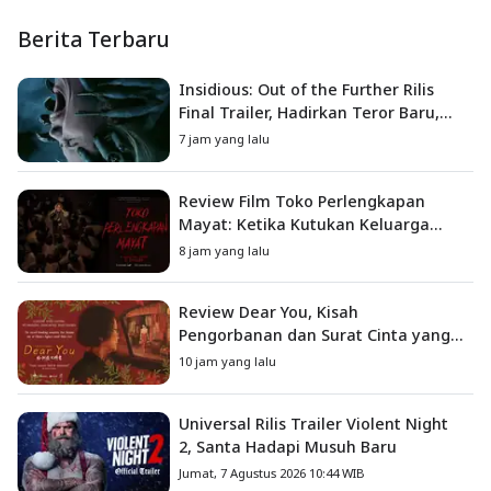
Berita Terbaru
Insidious: Out of the Further Rilis
Final Trailer, Hadirkan Teror Baru,
Iblis Kini Masuk ke Dunia Manusia
7 jam yang lalu
Review Film Toko Perlengkapan
Mayat: Ketika Kutukan Keluarga
Menjadi Sumber Teror yang
8 jam yang lalu
Sesungguhnya
Review Dear You, Kisah
Pengorbanan dan Surat Cinta yang
Menyentuh Hati
10 jam yang lalu
Universal Rilis Trailer Violent Night
2, Santa Hadapi Musuh Baru
Jumat, 7 Agustus 2026 10:44 WIB