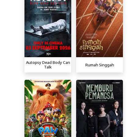
Autopsy Dead Body Can
Rumah Singgah
Talk