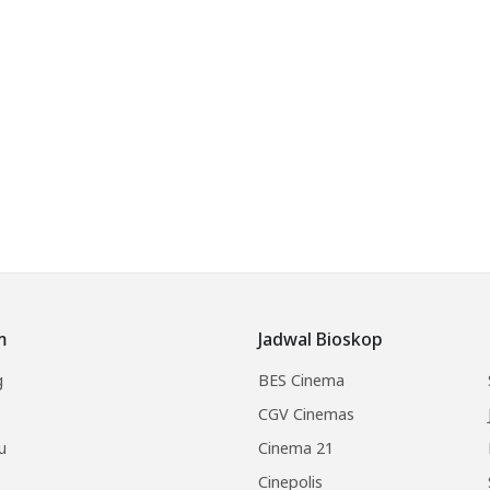
m
Jadwal Bioskop
g
BES Cinema
CGV Cinemas
u
Cinema 21
Cinepolis