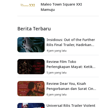
Maleo Town Square XXI
Mamuju
Berita Terbaru
Insidious: Out of the Further
Rilis Final Trailer, Hadirkan
Teror Baru, Iblis Kini Masuk
4 jam yang lalu
ke Dunia Manusia
Review Film Toko
Perlengkapan Mayat: Ketika
Kutukan Keluarga Menjadi
5 jam yang lalu
Sumber Teror yang
Sesungguhnya
Review Dear You, Kisah
Pengorbanan dan Surat Cinta
yang Menyentuh Hati
6 jam yang lalu
Universal Rilis Trailer Violent