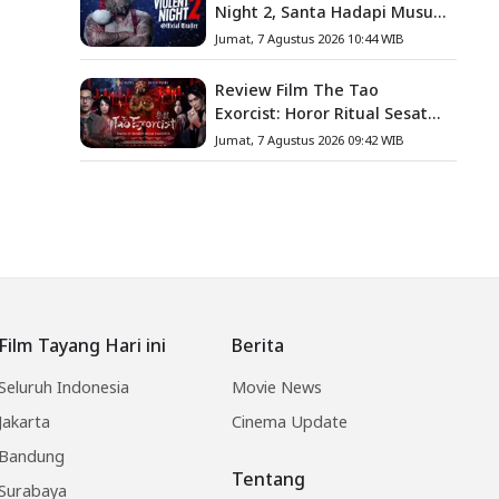
Night 2, Santa Hadapi Musuh
Baru
Jumat, 7 Agustus 2026 10:44 WIB
Review Film The Tao
Exorcist: Horor Ritual Sesat
Taiwan yang Penuh Misteri
Jumat, 7 Agustus 2026 09:42 WIB
dan Teror Psikologis
Film Tayang Hari ini
Berita
Seluruh Indonesia
Movie News
Jakarta
Cinema Update
Bandung
Tentang
Surabaya