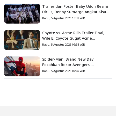
Trailer dan Poster Baby Udon Resmi
Dirilis, Denny Sumargo Angkat Kisah
Nyata Fanny Kondoh
Rabu, 5 Agustus 2026 10:31 WIB
Coyote vs. Acme Rilis Trailer Final,
Wile E. Coyote Gugat Acme
Corporation ke Pengadilan
Rabu, 5 Agustus 2026 09:33 WIB
Spider-Man: Brand New Day
Pecahkan Rekor Avengers:
Endgame, Cetak Debut Box Office
Rabu, 5 Agustus 2026 07:49 WIB
Terbesar Sepanjang Sejarah