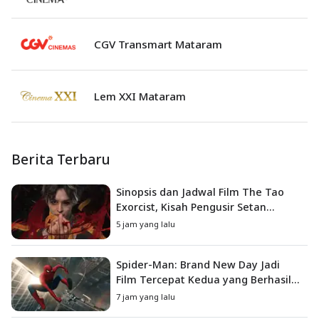
CGV Transmart Mataram
Lem XXI Mataram
Berita Terbaru
Sinopsis dan Jadwal Film The Tao
Exorcist, Kisah Pengusir Setan
Melawan Kutukan Mematikan
5 jam yang lalu
Spider-Man: Brand New Day Jadi
Film Tercepat Kedua yang Berhasil
Tembus US$1 Miliar
7 jam yang lalu