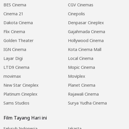
BES Cinema
CGV Cinemas
Cinema 21
Cinepolis
Dakota Cinema
Denpasar Cineplex
Flix Cinema
Gajahmada Cinema
Golden Theater
Hollywood Cinema
IGN Cinema
Kota Cinema Mall
Layar Digi
Local Cinema
LTD9 Cinema
Mopic Cinema
movimax
Moviplex
New Star Cineplex
Planet Cinema
Platinum Cineplex
Rajawali Cinema
Sams Studios
Surya Yudha Cinema
Film Tayang Hari ini
Seluruh Indonesia
Jakarta