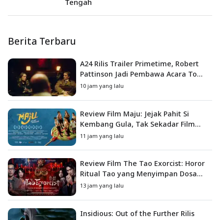
Tengah
Berita Terbaru
A24 Rilis Trailer Primetime, Robert
Pattinson Jadi Pembawa Acara To
Catch a Predator
10 jam yang lalu
Review Film Maju: Jejak Pahit Si
Kembang Gula, Tak Sekadar Film
Petualangan Anak
11 jam yang lalu
Review Film The Tao Exorcist: Horor
Ritual Tao yang Menyimpan Dosa
Masa Lalu
13 jam yang lalu
Insidious: Out of the Further Rilis