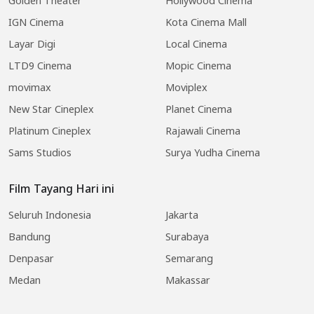
Golden Theater
Hollywood Cinema
IGN Cinema
Kota Cinema Mall
Layar Digi
Local Cinema
LTD9 Cinema
Mopic Cinema
movimax
Moviplex
New Star Cineplex
Planet Cinema
Platinum Cineplex
Rajawali Cinema
Sams Studios
Surya Yudha Cinema
Film Tayang Hari ini
Seluruh Indonesia
Jakarta
Bandung
Surabaya
Denpasar
Semarang
Medan
Makassar