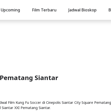
Upcoming
Film Terbaru
Jadwal Bioskop
B
i Pematang Siantar
adwal Film Kung Fu Soccer di Cinepolis Siantar City Square Pematan
l Siantar XXI Pematang Siantar.