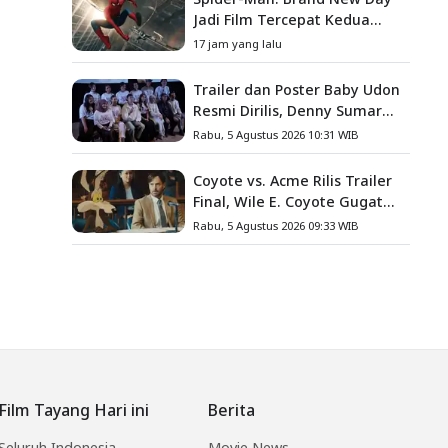
Jadi Film Tercepat Kedua
yang Berhasil Tembus US$1
17 jam yang lalu
Miliar
Trailer dan Poster Baby Udon
Resmi Dirilis, Denny Sumargo
Angkat Kisah Nyata Fanny
Rabu, 5 Agustus 2026 10:31 WIB
Kondoh
Coyote vs. Acme Rilis Trailer
Final, Wile E. Coyote Gugat
Acme Corporation ke
Rabu, 5 Agustus 2026 09:33 WIB
Pengadilan
Film Tayang Hari ini
Berita
Seluruh Indonesia
Movie News