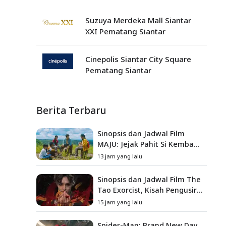
Suzuya Merdeka Mall Siantar
XXI Pematang Siantar
Cinepolis Siantar City Square
Pematang Siantar
Berita Terbaru
Sinopsis dan Jadwal Film
MAJU: Jejak Pahit Si Kembang
Gula, Misteri Hilangnya
13 jam yang lalu
Bagas di Lokasi Jambore
Sinopsis dan Jadwal Film The
Tao Exorcist, Kisah Pengusir
Setan Melawan Kutukan
15 jam yang lalu
Mematikan
Spider-Man: Brand New Day