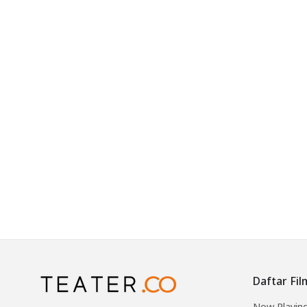
Daftar Fil
Now Playin