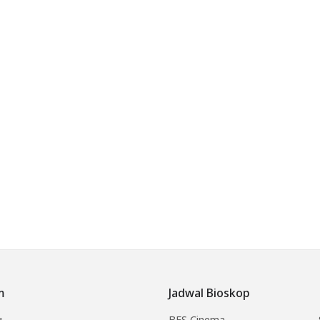
m
Jadwal Bioskop
g
BES Cinema