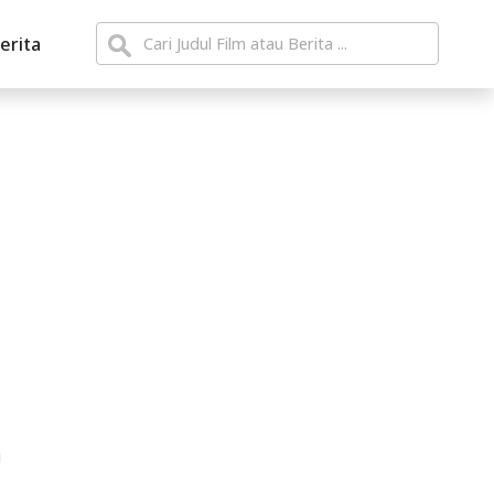
erita
g