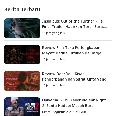
Berita Terbaru
Insidious: Out of the Further Rilis
Final Trailer, Hadirkan Teror Baru,
Iblis Kini Masuk ke Dunia Manusia
14 jam yang lalu
Review Film Toko Perlengkapan
Mayat: Ketika Kutukan Keluarga
Menjadi Sumber Teror yang
15 jam yang lalu
Sesungguhnya
Review Dear You, Kisah
Pengorbanan dan Surat Cinta yang
Menyentuh Hati
17 jam yang lalu
Universal Rilis Trailer Violent Night
2, Santa Hadapi Musuh Baru
Jumat, 7 Agustus 2026 10:44 WIB