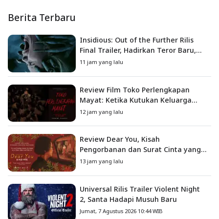
Berita Terbaru
Insidious: Out of the Further Rilis
Final Trailer, Hadirkan Teror Baru,
Iblis Kini Masuk ke Dunia Manusia
11 jam yang lalu
Review Film Toko Perlengkapan
Mayat: Ketika Kutukan Keluarga
Menjadi Sumber Teror yang
12 jam yang lalu
Sesungguhnya
Review Dear You, Kisah
Pengorbanan dan Surat Cinta yang
Menyentuh Hati
13 jam yang lalu
Universal Rilis Trailer Violent Night
2, Santa Hadapi Musuh Baru
Jumat, 7 Agustus 2026 10:44 WIB