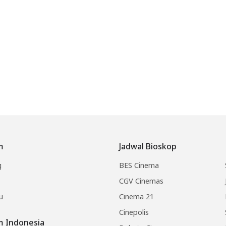
m
Jadwal Bioskop
g
BES Cinema
CGV Cinemas
u
Cinema 21
Cinepolis
lm Indonesia