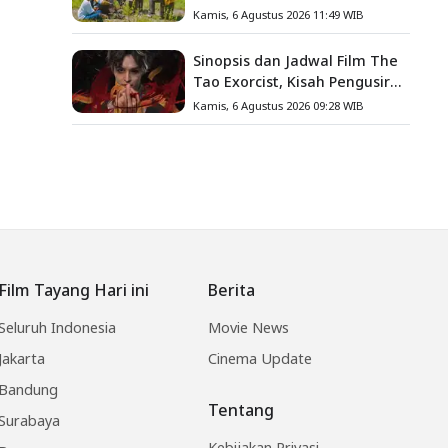
Gula, Misteri Hilangnya
Kamis, 6 Agustus 2026 11:49 WIB
Bagas di Lokasi Jambore
Sinopsis dan Jadwal Film The
Tao Exorcist, Kisah Pengusir
Setan Melawan Kutukan
Kamis, 6 Agustus 2026 09:28 WIB
Mematikan
Film Tayang Hari ini
Berita
Seluruh Indonesia
Movie News
Jakarta
Cinema Update
Bandung
Tentang
Surabaya
Kebijakan Privasi