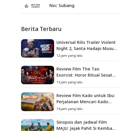
Nsc Subang
Berita Terbaru
Universal Rilis Trailer Violent
Night 2, Santa Hadapi Musuh
Baru
12 jam yang lalu
Review Film The Tao
Exorcist: Horor Ritual Sesat
Taiwan yang Penuh Misteri
13 jam yang lalu
dan Teror Psikologis
Review Film Kado untuk Ibu:
Perjalanan Mencari Kado
yang Mengajarkan Arti
14 jam yang lalu
Keluarga
Sinopsis dan Jadwal Film
MAJU: Jejak Pahit Si Kembang