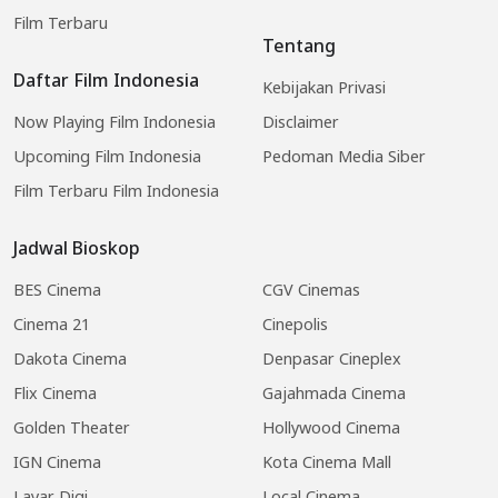
Film Terbaru
Tentang
Daftar Film Indonesia
Kebijakan Privasi
Now Playing Film Indonesia
Disclaimer
Upcoming Film Indonesia
Pedoman Media Siber
Film Terbaru Film Indonesia
Jadwal Bioskop
BES Cinema
CGV Cinemas
Cinema 21
Cinepolis
Dakota Cinema
Denpasar Cineplex
Flix Cinema
Gajahmada Cinema
Golden Theater
Hollywood Cinema
IGN Cinema
Kota Cinema Mall
Layar Digi
Local Cinema