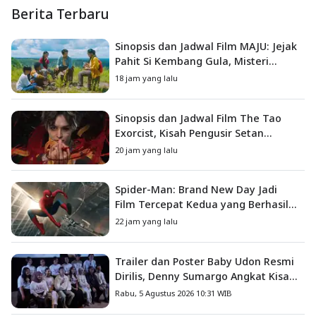
Berita Terbaru
Sinopsis dan Jadwal Film MAJU: Jejak
Pahit Si Kembang Gula, Misteri
Hilangnya Bagas di Lokasi Jambore
18 jam yang lalu
Sinopsis dan Jadwal Film The Tao
Exorcist, Kisah Pengusir Setan
Melawan Kutukan Mematikan
20 jam yang lalu
Spider-Man: Brand New Day Jadi
Film Tercepat Kedua yang Berhasil
Tembus US$1 Miliar
22 jam yang lalu
Trailer dan Poster Baby Udon Resmi
Dirilis, Denny Sumargo Angkat Kisah
Nyata Fanny Kondoh
Rabu, 5 Agustus 2026 10:31 WIB