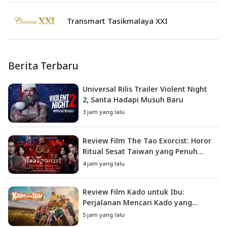
Transmart Tasikmalaya XXI
Berita Terbaru
Universal Rilis Trailer Violent Night
2, Santa Hadapi Musuh Baru
3 jam yang lalu
Review Film The Tao Exorcist: Horor
Ritual Sesat Taiwan yang Penuh
Misteri dan Teror Psikologis
4 jam yang lalu
Review Film Kado untuk Ibu:
Perjalanan Mencari Kado yang
Mengajarkan Arti Keluarga
5 jam yang lalu