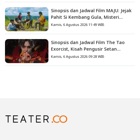
Sinopsis dan Jadwal Film MAJU: Jejak
Pahit Si Kembang Gula, Misteri
Hilangnya Bagas di Lokasi Jambore
Kamis, 6 Agustus 2026 11:49 WIB
Sinopsis dan Jadwal Film The Tao
Exorcist, Kisah Pengusir Setan
Melawan Kutukan Mematikan
Kamis, 6 Agustus 2026 09:28 WIB