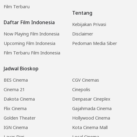
Film Terbaru
Tentang
Daftar Film Indonesia
Kebijakan Privasi
Now Playing Film Indonesia
Disclaimer
Upcoming Film Indonesia
Pedoman Media Siber
Film Terbaru Film Indonesia
Jadwal Bioskop
BES Cinema
CGV Cinemas
Cinema 21
Cinepolis
Dakota Cinema
Denpasar Cineplex
Flix Cinema
Gajahmada Cinema
Golden Theater
Hollywood Cinema
IGN Cinema
Kota Cinema Mall
Layar Digi
Local Cinema