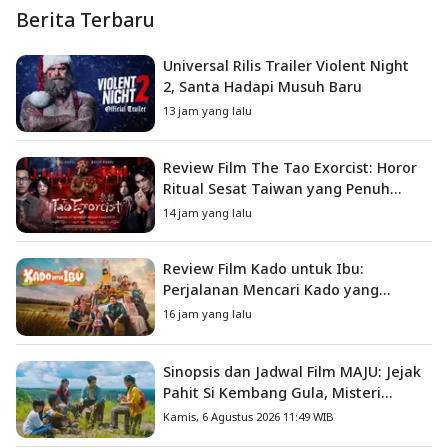
Berita Terbaru
Universal Rilis Trailer Violent Night
2, Santa Hadapi Musuh Baru
13 jam yang lalu
Review Film The Tao Exorcist: Horor
Ritual Sesat Taiwan yang Penuh
Misteri dan Teror Psikologis
14 jam yang lalu
Review Film Kado untuk Ibu:
Perjalanan Mencari Kado yang
Mengajarkan Arti Keluarga
16 jam yang lalu
Sinopsis dan Jadwal Film MAJU: Jejak
Pahit Si Kembang Gula, Misteri
Hilangnya Bagas di Lokasi Jambore
Kamis, 6 Agustus 2026 11:49 WIB