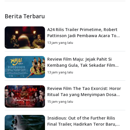
Berita Terbaru
A24 Rilis Trailer Primetime, Robert
Pattinson Jadi Pembawa Acara To
Catch a Predator
13 jam yang lalu
Review Film Maju: Jejak Pahit Si
Kembang Gula, Tak Sekadar Film
Petualangan Anak
13 jam yang lalu
Review Film The Tao Exorcist: Horor
Ritual Tao yang Menyimpan Dosa
Masa Lalu
15 jam yang lalu
Insidious: Out of the Further Rilis
Final Trailer, Hadirkan Teror Baru,