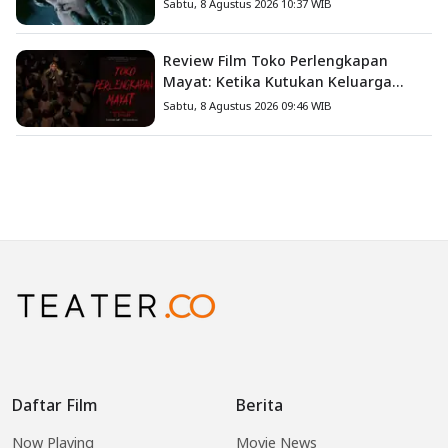
Iblis Kini Masuk ke Dunia Manusia
Sabtu, 8 Agustus 2026 10:37 WIB
Review Film Toko Perlengkapan
Mayat: Ketika Kutukan Keluarga
Menjadi Sumber Teror yang
Sabtu, 8 Agustus 2026 09:46 WIB
Sesungguhnya
Daftar Film
Berita
Now Playing
Movie News