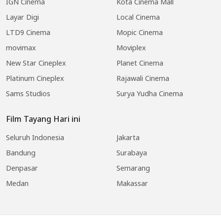
IGN Cinema
Kota Cinema Mall
Layar Digi
Local Cinema
LTD9 Cinema
Mopic Cinema
movimax
Moviplex
New Star Cineplex
Planet Cinema
Platinum Cineplex
Rajawali Cinema
Sams Studios
Surya Yudha Cinema
Film Tayang Hari ini
Seluruh Indonesia
Jakarta
Bandung
Surabaya
Denpasar
Semarang
Medan
Makassar