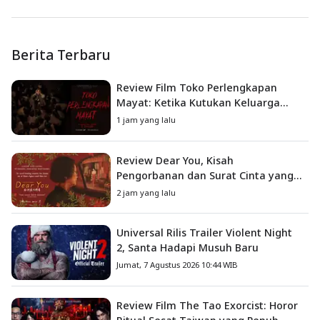
Berita Terbaru
Review Film Toko Perlengkapan
Mayat: Ketika Kutukan Keluarga
Menjadi Sumber Teror yang
1 jam yang lalu
Sesungguhnya
Review Dear You, Kisah
Pengorbanan dan Surat Cinta yang
Menyentuh Hati
2 jam yang lalu
Universal Rilis Trailer Violent Night
2, Santa Hadapi Musuh Baru
Jumat, 7 Agustus 2026 10:44 WIB
Review Film The Tao Exorcist: Horor