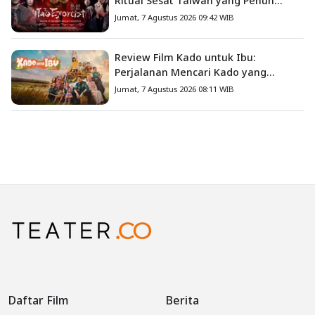
Ritual Sesat Taiwan yang Penuh
Misteri dan Teror Psikologis
Jumat, 7 Agustus 2026 09:42 WIB
Review Film Kado untuk Ibu:
Perjalanan Mencari Kado yang
Mengajarkan Arti Keluarga
Jumat, 7 Agustus 2026 08:11 WIB
Daftar Film
Berita