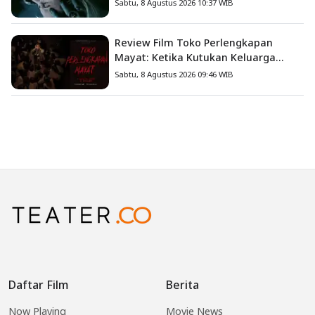
Iblis Kini Masuk ke Dunia Manusia
Sabtu, 8 Agustus 2026 10:37 WIB
Review Film Toko Perlengkapan
Mayat: Ketika Kutukan Keluarga
Menjadi Sumber Teror yang
Sabtu, 8 Agustus 2026 09:46 WIB
Sesungguhnya
Daftar Film
Berita
Now Playing
Movie News