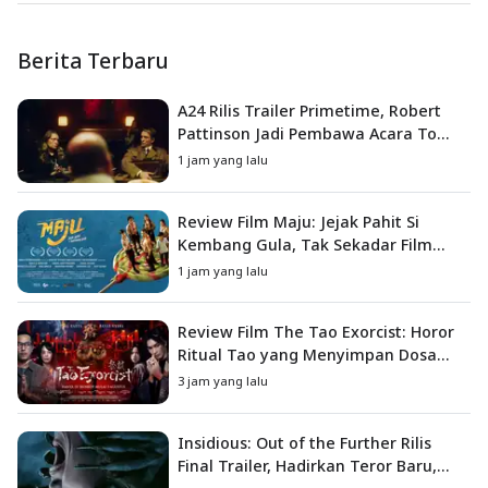
Berita Terbaru
A24 Rilis Trailer Primetime, Robert
Pattinson Jadi Pembawa Acara To
Catch a Predator
1 jam yang lalu
Review Film Maju: Jejak Pahit Si
Kembang Gula, Tak Sekadar Film
Petualangan Anak
1 jam yang lalu
Review Film The Tao Exorcist: Horor
Ritual Tao yang Menyimpan Dosa
Masa Lalu
3 jam yang lalu
Insidious: Out of the Further Rilis
Final Trailer, Hadirkan Teror Baru,