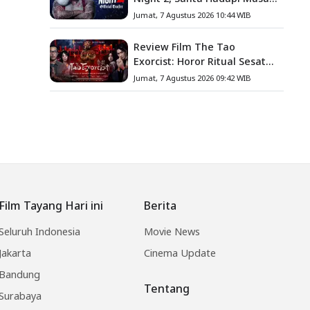
Baru
Jumat, 7 Agustus 2026 10:44 WIB
Review Film The Tao
Exorcist: Horor Ritual Sesat
Taiwan yang Penuh Misteri
Jumat, 7 Agustus 2026 09:42 WIB
dan Teror Psikologis
Film Tayang Hari ini
Berita
Seluruh Indonesia
Movie News
Jakarta
Cinema Update
Bandung
Tentang
Surabaya