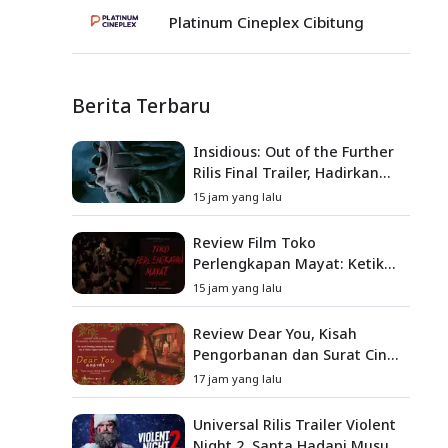
Platinum Cineplex Cibitung
Berita Terbaru
Insidious: Out of the Further
Rilis Final Trailer, Hadirkan
Teror Baru, Iblis Kini Masuk
15 jam yang lalu
ke Dunia Manusia
Review Film Toko
Perlengkapan Mayat: Ketika
Kutukan Keluarga Menjadi
15 jam yang lalu
Sumber Teror yang
Sesungguhnya
Review Dear You, Kisah
Pengorbanan dan Surat Cinta
yang Menyentuh Hati
17 jam yang lalu
Universal Rilis Trailer Violent
Night 2, Santa Hadapi Musuh