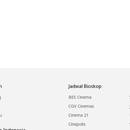
m
Jadwal Bioskop
g
BES Cinema
CGV Cinemas
u
Cinema 21
Cinepolis
lm Indonesia