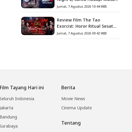
Baru
Jumat, 7 Agustus 2026 10:44 WIB
Review Film The Tao
Exorcist: Horor Ritual Sesat
Taiwan yang Penuh Misteri
Jumat, 7 Agustus 2026 09:42 WIB
dan Teror Psikologis
Film Tayang Hari ini
Berita
Seluruh Indonesia
Movie News
Jakarta
Cinema Update
Bandung
Tentang
Surabaya