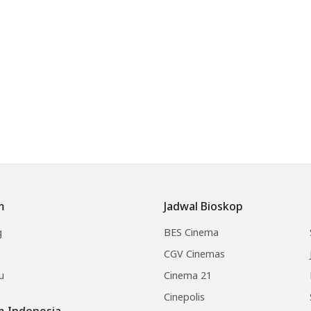
m
Jadwal Bioskop
g
BES Cinema
CGV Cinemas
u
Cinema 21
Cinepolis
lm Indonesia