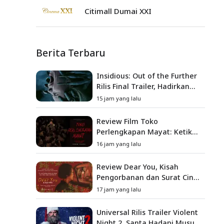
Citimall Dumai XXI
Berita Terbaru
Insidious: Out of the Further
Rilis Final Trailer, Hadirkan
Teror Baru, Iblis Kini Masuk
15 jam yang lalu
ke Dunia Manusia
Review Film Toko
Perlengkapan Mayat: Ketika
Kutukan Keluarga Menjadi
16 jam yang lalu
Sumber Teror yang
Sesungguhnya
Review Dear You, Kisah
Pengorbanan dan Surat Cinta
yang Menyentuh Hati
17 jam yang lalu
Universal Rilis Trailer Violent
Night 2, Santa Hadapi Musuh