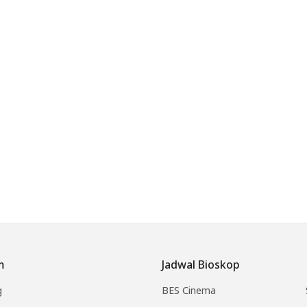
m
Jadwal Bioskop
g
BES Cinema