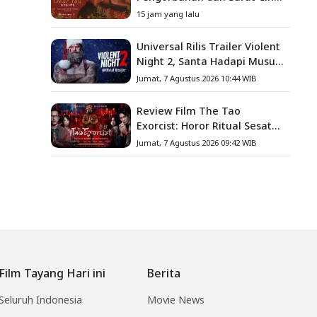
yang Menyentuh Hati
15 jam yang lalu
Universal Rilis Trailer Violent
Night 2, Santa Hadapi Musuh
Baru
Jumat, 7 Agustus 2026 10:44 WIB
Review Film The Tao
Exorcist: Horor Ritual Sesat
Taiwan yang Penuh Misteri
Jumat, 7 Agustus 2026 09:42 WIB
dan Teror Psikologis
Film Tayang Hari ini
Berita
Seluruh Indonesia
Movie News