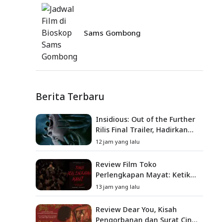
Sams Gombong
Berita Terbaru
Insidious: Out of the Further
Rilis Final Trailer, Hadirkan
Teror Baru, Iblis Kini Masuk
12 jam yang lalu
ke Dunia Manusia
Review Film Toko
Perlengkapan Mayat: Ketika
Kutukan Keluarga Menjadi
13 jam yang lalu
Sumber Teror yang
Sesungguhnya
Review Dear You, Kisah
Pengorbanan dan Surat Cinta