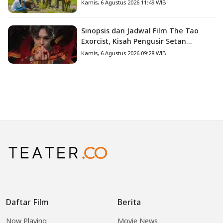
Hilangnya Bagas di Lokasi Jambore
Kamis, 6 Agustus 2026 11:49 WIB
Sinopsis dan Jadwal Film The Tao
Exorcist, Kisah Pengusir Setan
Melawan Kutukan Mematikan
Kamis, 6 Agustus 2026 09:28 WIB
Daftar Film
Berita
Now Playing
Movie News