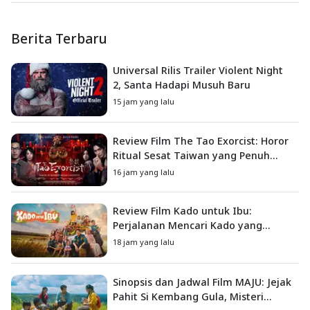
Berita Terbaru
Universal Rilis Trailer Violent Night
2, Santa Hadapi Musuh Baru
15 jam yang lalu
Review Film The Tao Exorcist: Horor
Ritual Sesat Taiwan yang Penuh
Misteri dan Teror Psikologis
16 jam yang lalu
Review Film Kado untuk Ibu:
Perjalanan Mencari Kado yang
Mengajarkan Arti Keluarga
18 jam yang lalu
Sinopsis dan Jadwal Film MAJU: Jejak
Pahit Si Kembang Gula, Misteri