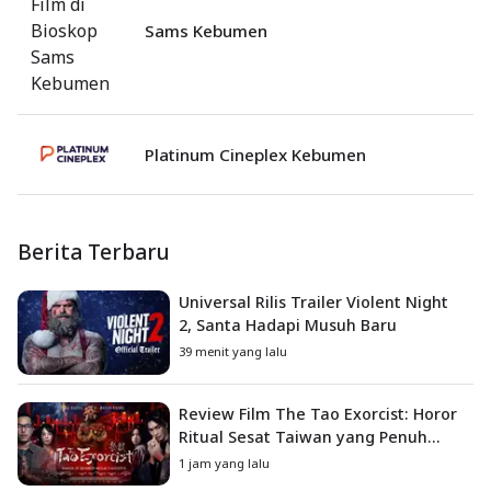
Sams Kebumen
Platinum Cineplex Kebumen
Berita Terbaru
Universal Rilis Trailer Violent Night
2, Santa Hadapi Musuh Baru
39 menit yang lalu
Review Film The Tao Exorcist: Horor
Ritual Sesat Taiwan yang Penuh
Misteri dan Teror Psikologis
1 jam yang lalu