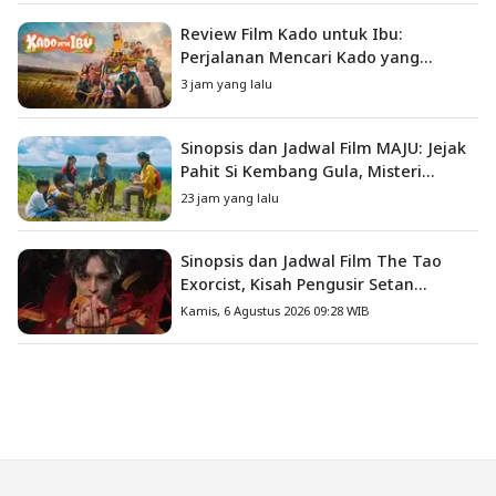
Review Film Kado untuk Ibu:
Perjalanan Mencari Kado yang
Mengajarkan Arti Keluarga
3 jam yang lalu
Sinopsis dan Jadwal Film MAJU: Jejak
Pahit Si Kembang Gula, Misteri
Hilangnya Bagas di Lokasi Jambore
23 jam yang lalu
Sinopsis dan Jadwal Film The Tao
Exorcist, Kisah Pengusir Setan
Melawan Kutukan Mematikan
Kamis, 6 Agustus 2026 09:28 WIB