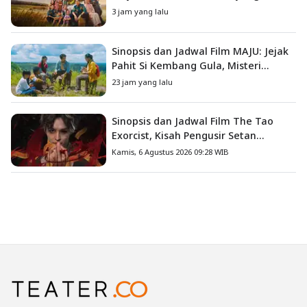
Mengajarkan Arti Keluarga
3 jam yang lalu
Sinopsis dan Jadwal Film MAJU: Jejak
Pahit Si Kembang Gula, Misteri
Hilangnya Bagas di Lokasi Jambore
23 jam yang lalu
Sinopsis dan Jadwal Film The Tao
Exorcist, Kisah Pengusir Setan
Melawan Kutukan Mematikan
Kamis, 6 Agustus 2026 09:28 WIB