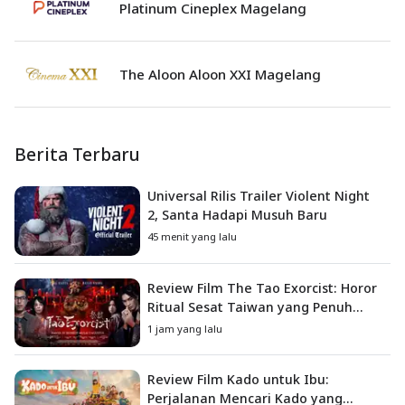
Platinum Cineplex Magelang
The Aloon Aloon XXI Magelang
Berita Terbaru
Universal Rilis Trailer Violent Night
2, Santa Hadapi Musuh Baru
45 menit yang lalu
Review Film The Tao Exorcist: Horor
Ritual Sesat Taiwan yang Penuh
Misteri dan Teror Psikologis
1 jam yang lalu
Review Film Kado untuk Ibu:
Perjalanan Mencari Kado yang