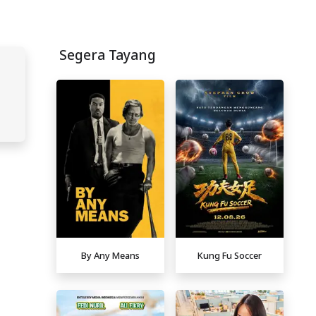
Segera Tayang
By Any Means
Kung Fu Soccer