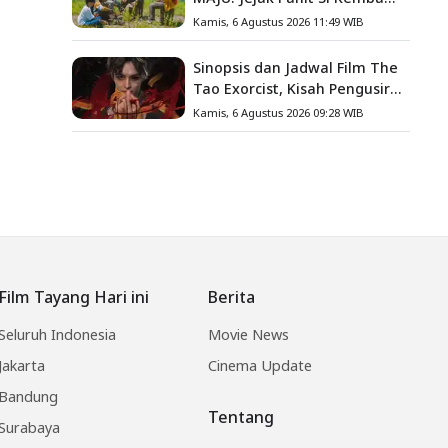
Gula, Misteri Hilangnya
Kamis, 6 Agustus 2026 11:49 WIB
Bagas di Lokasi Jambore
Sinopsis dan Jadwal Film The
Tao Exorcist, Kisah Pengusir
Setan Melawan Kutukan
Kamis, 6 Agustus 2026 09:28 WIB
Mematikan
Film Tayang Hari ini
Berita
Seluruh Indonesia
Movie News
Jakarta
Cinema Update
Bandung
Tentang
Surabaya