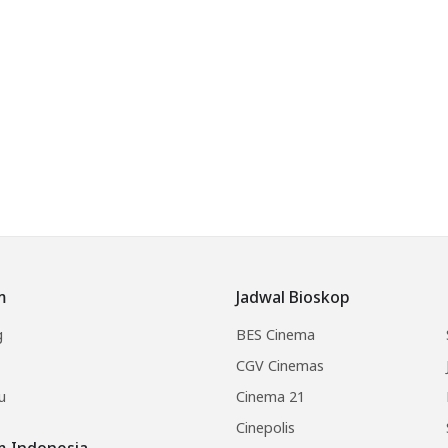
m
Jadwal Bioskop
g
BES Cinema
CGV Cinemas
u
Cinema 21
Cinepolis
lm Indonesia