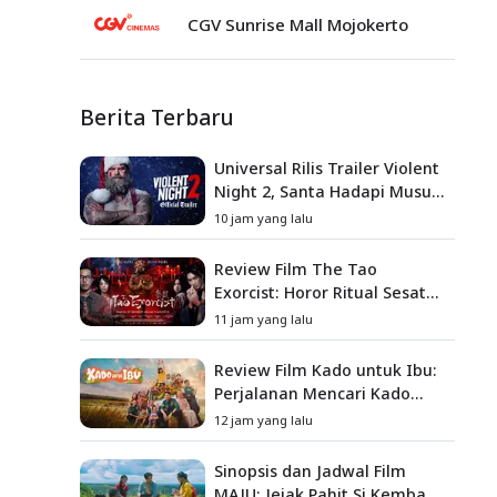
CGV Sunrise Mall Mojokerto
Berita Terbaru
Universal Rilis Trailer Violent
Night 2, Santa Hadapi Musuh
Baru
10 jam yang lalu
Review Film The Tao
Exorcist: Horor Ritual Sesat
Taiwan yang Penuh Misteri
11 jam yang lalu
dan Teror Psikologis
Review Film Kado untuk Ibu:
Perjalanan Mencari Kado
yang Mengajarkan Arti
12 jam yang lalu
Keluarga
Sinopsis dan Jadwal Film
MAJU: Jejak Pahit Si Kembang