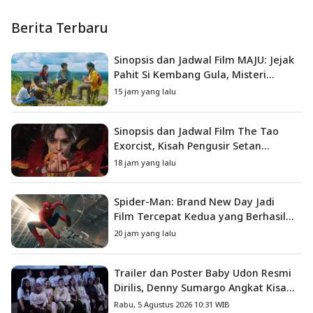
Berita Terbaru
Sinopsis dan Jadwal Film MAJU: Jejak
Pahit Si Kembang Gula, Misteri
Hilangnya Bagas di Lokasi Jambore
15 jam yang lalu
Sinopsis dan Jadwal Film The Tao
Exorcist, Kisah Pengusir Setan
Melawan Kutukan Mematikan
18 jam yang lalu
Spider-Man: Brand New Day Jadi
Film Tercepat Kedua yang Berhasil
Tembus US$1 Miliar
20 jam yang lalu
Trailer dan Poster Baby Udon Resmi
Dirilis, Denny Sumargo Angkat Kisah
Nyata Fanny Kondoh
Rabu, 5 Agustus 2026 10:31 WIB