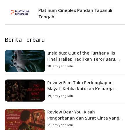
Platinum Cineplex Pandan Tapanuli
Tengah
Berita Terbaru
Insidious: Out of the Further Rilis
Final Trailer, Hadirkan Teror Baru,
Iblis Kini Masuk ke Dunia Manusia
18 jam yang lalu
Review Film Toko Perlengkapan
Mayat: Ketika Kutukan Keluarga
Menjadi Sumber Teror yang
19 jam yang lalu
Sesungguhnya
Review Dear You, Kisah
Pengorbanan dan Surat Cinta yang
Menyentuh Hati
21 jam yang lalu