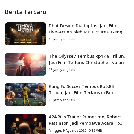
Berita Terbaru
Dhot Design Diadaptasi Jadi Film
Live-Action oleh MD Pictures, Geng
4G Siap ke Layar Lebar
15 jam yang lalu
The Odyssey Tembus Rp17,8 Triliun,
Jadi Film Terlaris Christopher Nolan
16 jam yang lalu
Kung Fu Soccer Tembus Rp5,83
Triliun, Jadi Film Terlaris di Box
Office China
18 jam yang lalu
A24 Rilis Trailer Primetime, Robert
Pattinson Jadi Pembawa Acara To
Catch a Predator
Minggu, 9 Agustus 2026 10:18 WIB