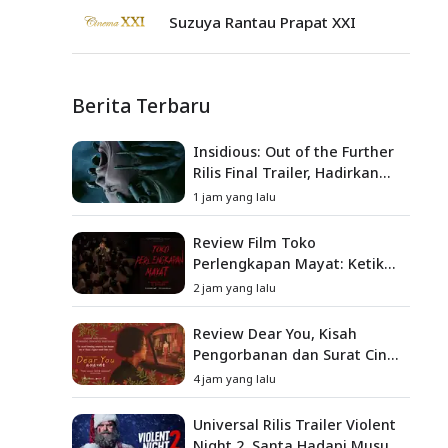
Suzuya Rantau Prapat XXI
Berita Terbaru
Insidious: Out of the Further
Rilis Final Trailer, Hadirkan
Teror Baru, Iblis Kini Masuk
1 jam yang lalu
ke Dunia Manusia
Review Film Toko
Perlengkapan Mayat: Ketika
Kutukan Keluarga Menjadi
2 jam yang lalu
Sumber Teror yang
Sesungguhnya
Review Dear You, Kisah
Pengorbanan dan Surat Cinta
yang Menyentuh Hati
4 jam yang lalu
Universal Rilis Trailer Violent
Night 2, Santa Hadapi Musuh