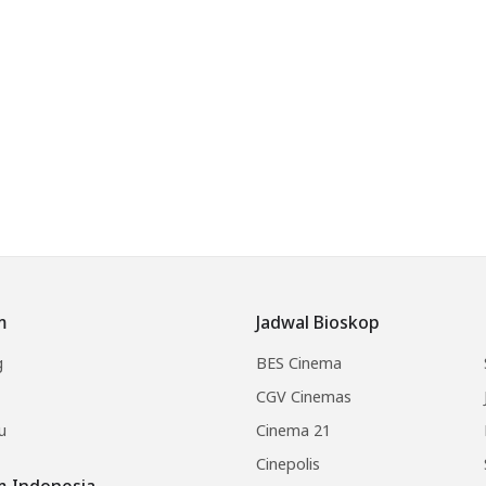
m
Jadwal Bioskop
g
BES Cinema
CGV Cinemas
u
Cinema 21
Cinepolis
lm Indonesia