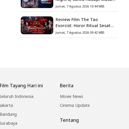
Baru
Jumat, 7 Agustus 2026 10:44 WIB
Review Film The Tao
Exorcist: Horor Ritual Sesat
Taiwan yang Penuh Misteri
Jumat, 7 Agustus 2026 09:42 WIB
dan Teror Psikologis
Film Tayang Hari ini
Berita
Seluruh Indonesia
Movie News
Jakarta
Cinema Update
Bandung
Tentang
Surabaya