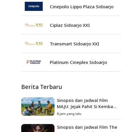
Cinepolis Lippo Plaza Sidoarjo
Ciplaz Sidoarjo XXI
Transmart Sidoarjo XXI
Platinum Cineplex Sidoarjo
Berita Terbaru
Sinopsis dan Jadwal Film
MAJU: Jejak Pahit Si Kembang
Gula, Misteri Hilangnya
8 jam yang lalu
Bagas di Lokasi Jambore
Sinopsis dan Jadwal Film The