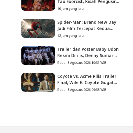
Tao Exorcist, Kisah Pengusir
Setan Melawan Kutukan
10 jam yang lalu
Mematikan
Spider-Man: Brand New Day
Jadi Film Tercepat Kedua
yang Berhasil Tembus US$1
12 jam yang lalu
Miliar
Trailer dan Poster Baby Udon
Resmi Dirilis, Denny Sumargo
Angkat Kisah Nyata Fanny
Rabu, 5 Agustus 2026 10:31 WIB
Kondoh
Coyote vs. Acme Rilis Trailer
Final, Wile E. Coyote Gugat
Acme Corporation ke
Rabu, 5 Agustus 2026 09:33 WIB
Pengadilan