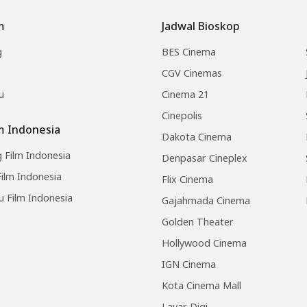
m
Jadwal Bioskop
g
BES Cinema
CGV Cinemas
u
Cinema 21
Cinepolis
lm Indonesia
Dakota Cinema
 Film Indonesia
Denpasar Cineplex
ilm Indonesia
Flix Cinema
u Film Indonesia
Gajahmada Cinema
Golden Theater
Hollywood Cinema
IGN Cinema
Kota Cinema Mall
Layar Digi