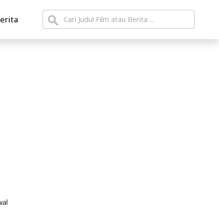
erita
wal