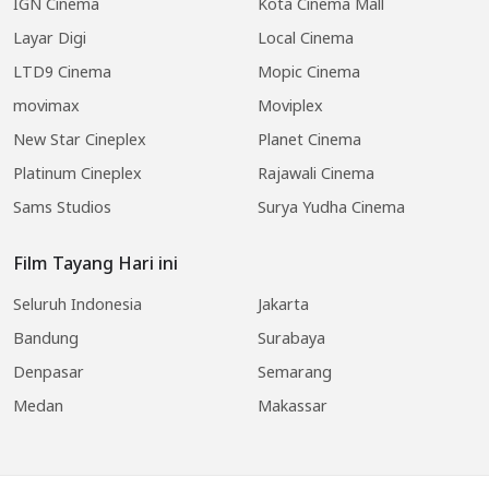
IGN Cinema
Kota Cinema Mall
Layar Digi
Local Cinema
LTD9 Cinema
Mopic Cinema
movimax
Moviplex
New Star Cineplex
Planet Cinema
Platinum Cineplex
Rajawali Cinema
Sams Studios
Surya Yudha Cinema
Film Tayang Hari ini
Seluruh Indonesia
Jakarta
Bandung
Surabaya
Denpasar
Semarang
Medan
Makassar