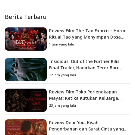
Berita Terbaru
Review Film The Tao Exorcist: Horor
Ritual Tao yang Menyimpan Dosa
Masa Lalu
1 jam yang lalu
Insidious: Out of the Further Rilis
Final Trailer, Hadirkan Teror Baru,
Iblis Kini Masuk ke Dunia Manusia
22 jam yang lalu
Review Film Toko Perlengkapan
Mayat: Ketika Kutukan Keluarga
Menjadi Sumber Teror yang
23 jam yang lalu
Sesungguhnya
Review Dear You, Kisah
Pengorbanan dan Surat Cinta yang