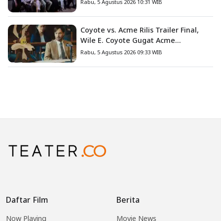
Nyata Fanny Kondoh
Rabu, 5 Agustus 2026 10:31 WIB
Coyote vs. Acme Rilis Trailer Final,
Wile E. Coyote Gugat Acme
Corporation ke Pengadilan
Rabu, 5 Agustus 2026 09:33 WIB
Daftar Film
Berita
Now Playing
Movie News