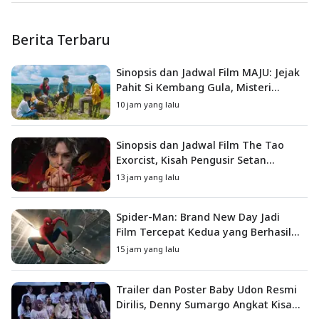
Berita Terbaru
Sinopsis dan Jadwal Film MAJU: Jejak
Pahit Si Kembang Gula, Misteri
Hilangnya Bagas di Lokasi Jambore
10 jam yang lalu
Sinopsis dan Jadwal Film The Tao
Exorcist, Kisah Pengusir Setan
Melawan Kutukan Mematikan
13 jam yang lalu
Spider-Man: Brand New Day Jadi
Film Tercepat Kedua yang Berhasil
Tembus US$1 Miliar
15 jam yang lalu
Trailer dan Poster Baby Udon Resmi
Dirilis, Denny Sumargo Angkat Kisah