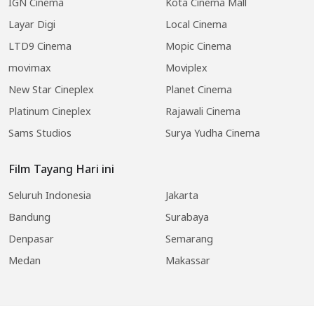
IGN Cinema
Kota Cinema Mall
Layar Digi
Local Cinema
LTD9 Cinema
Mopic Cinema
movimax
Moviplex
New Star Cineplex
Planet Cinema
Platinum Cineplex
Rajawali Cinema
Sams Studios
Surya Yudha Cinema
Film Tayang Hari ini
Seluruh Indonesia
Jakarta
Bandung
Surabaya
Denpasar
Semarang
Medan
Makassar