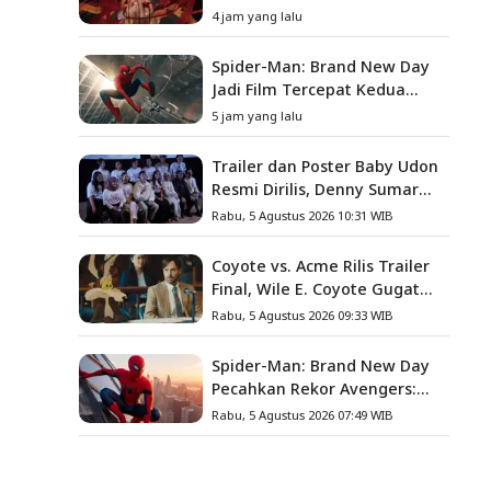
Setan Melawan Kutukan
4 jam yang lalu
Mematikan
Spider-Man: Brand New Day
Jadi Film Tercepat Kedua
yang Berhasil Tembus US$1
5 jam yang lalu
Miliar
Trailer dan Poster Baby Udon
Resmi Dirilis, Denny Sumargo
Angkat Kisah Nyata Fanny
Rabu, 5 Agustus 2026 10:31 WIB
Kondoh
Coyote vs. Acme Rilis Trailer
Final, Wile E. Coyote Gugat
Acme Corporation ke
Rabu, 5 Agustus 2026 09:33 WIB
Pengadilan
Spider-Man: Brand New Day
Pecahkan Rekor Avengers:
Endgame, Cetak Debut Box
Rabu, 5 Agustus 2026 07:49 WIB
Office Terbesar Sepanjang
Sejarah