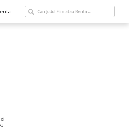
erita
 di
XI