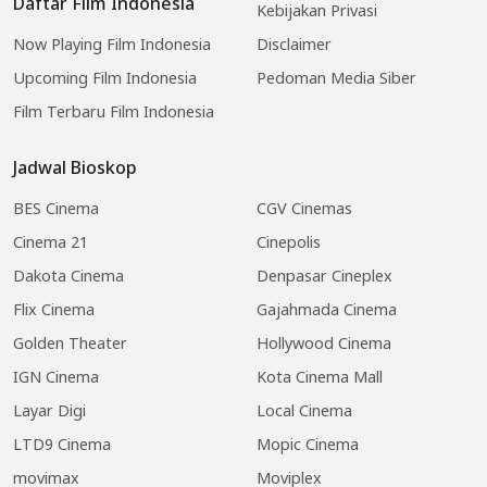
Daftar Film Indonesia
Kebijakan Privasi
Now Playing Film Indonesia
Disclaimer
Upcoming Film Indonesia
Pedoman Media Siber
Film Terbaru Film Indonesia
Jadwal Bioskop
BES Cinema
CGV Cinemas
Cinema 21
Cinepolis
Dakota Cinema
Denpasar Cineplex
Flix Cinema
Gajahmada Cinema
Golden Theater
Hollywood Cinema
IGN Cinema
Kota Cinema Mall
Layar Digi
Local Cinema
LTD9 Cinema
Mopic Cinema
movimax
Moviplex