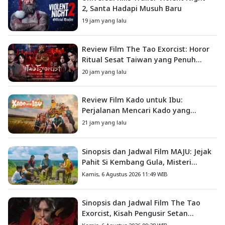
2, Santa Hadapi Musuh Baru
19 jam yang lalu
Review Film The Tao Exorcist: Horor
Ritual Sesat Taiwan yang Penuh
Misteri dan Teror Psikologis
20 jam yang lalu
Review Film Kado untuk Ibu:
Perjalanan Mencari Kado yang
Mengajarkan Arti Keluarga
21 jam yang lalu
Sinopsis dan Jadwal Film MAJU: Jejak
Pahit Si Kembang Gula, Misteri
Hilangnya Bagas di Lokasi Jambore
Kamis, 6 Agustus 2026 11:49 WIB
Sinopsis dan Jadwal Film The Tao
Exorcist, Kisah Pengusir Setan
Melawan Kutukan Mematikan