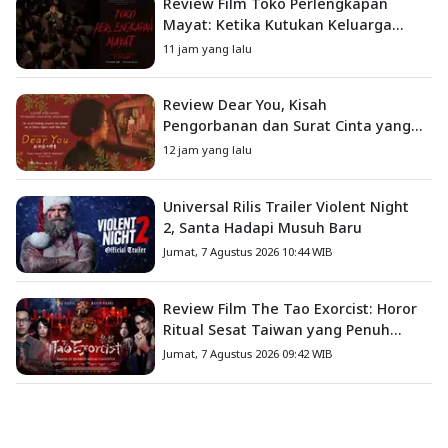
Review Film Toko Perlengkapan
Mayat: Ketika Kutukan Keluarga
Menjadi Sumber Teror yang
11 jam yang lalu
Sesungguhnya
Review Dear You, Kisah
Pengorbanan dan Surat Cinta yang
Menyentuh Hati
12 jam yang lalu
Universal Rilis Trailer Violent Night
2, Santa Hadapi Musuh Baru
Jumat, 7 Agustus 2026 10:44 WIB
Review Film The Tao Exorcist: Horor
Ritual Sesat Taiwan yang Penuh
Misteri dan Teror Psikologis
Jumat, 7 Agustus 2026 09:42 WIB