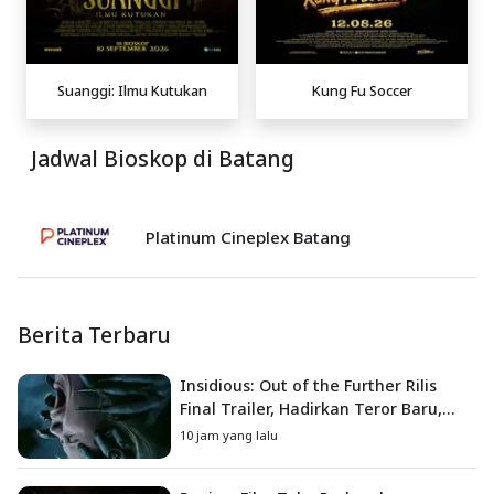
Suanggi: Ilmu Kutukan
Kung Fu Soccer
Jadwal Bioskop di Batang
Platinum Cineplex Batang
Berita Terbaru
Insidious: Out of the Further Rilis
Final Trailer, Hadirkan Teror Baru,
Iblis Kini Masuk ke Dunia Manusia
10 jam yang lalu