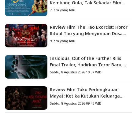
Kembang Gula, Tak Sekadar Film
Petualangan Anak
7 jam yang lalu
Review Film The Tao Exorcist: Horor
Ritual Tao yang Menyimpan Dosa
Masa Lalu
9 jam yang lalu
Insidious: Out of the Further Rilis
Final Trailer, Hadirkan Teror Baru,
Iblis Kini Masuk ke Dunia Manusia
Sabtu, 8 Agustus 2026 10:37 WIB
Review Film Toko Perlengkapan
Mayat: Ketika Kutukan Keluarga
Menjadi Sumber Teror yang
Sabtu, 8 Agustus 2026 09:46 WIB
Sesungguhnya