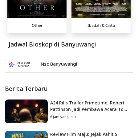
Other
Ibadah & Cinta
Jadwal Bioskop di Banyuwangi
Nsc Banyuwangi
Berita Terbaru
A24 Rilis Trailer Primetime, Robert
Pattinson Jadi Pembawa Acara To
Catch a Predator
6 jam yang lalu
Review Film Maju: Jejak Pahit Si