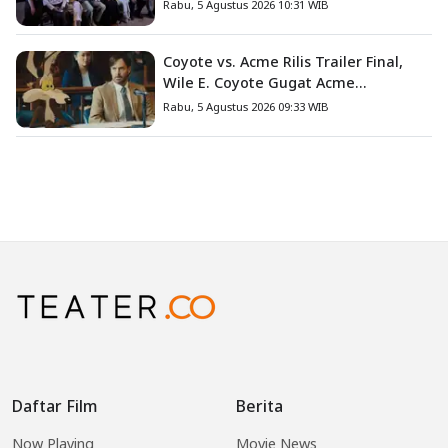
Nyata Fanny Kondoh
Rabu, 5 Agustus 2026 10:31 WIB
Coyote vs. Acme Rilis Trailer Final,
Wile E. Coyote Gugat Acme
Corporation ke Pengadilan
Rabu, 5 Agustus 2026 09:33 WIB
Daftar Film
Berita
Now Playing
Movie News