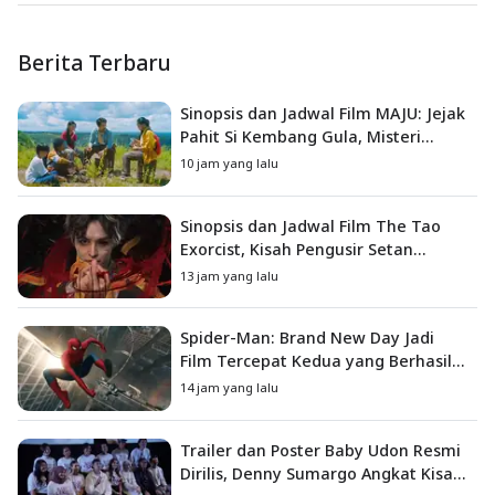
Berita Terbaru
Sinopsis dan Jadwal Film MAJU: Jejak
Pahit Si Kembang Gula, Misteri
Hilangnya Bagas di Lokasi Jambore
10 jam yang lalu
Sinopsis dan Jadwal Film The Tao
Exorcist, Kisah Pengusir Setan
Melawan Kutukan Mematikan
13 jam yang lalu
Spider-Man: Brand New Day Jadi
Film Tercepat Kedua yang Berhasil
Tembus US$1 Miliar
14 jam yang lalu
Trailer dan Poster Baby Udon Resmi
Dirilis, Denny Sumargo Angkat Kisah