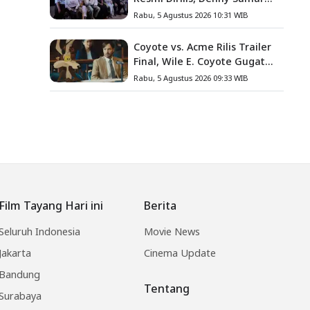
Angkat Kisah Nyata Fanny
Rabu, 5 Agustus 2026 10:31 WIB
Kondoh
Coyote vs. Acme Rilis Trailer
Final, Wile E. Coyote Gugat
Acme Corporation ke
Rabu, 5 Agustus 2026 09:33 WIB
Pengadilan
Film Tayang Hari ini
Berita
Seluruh Indonesia
Movie News
Jakarta
Cinema Update
Bandung
Tentang
Surabaya