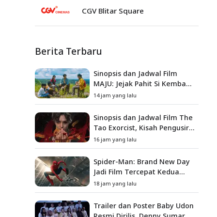
CGV Blitar Square
Berita Terbaru
Sinopsis dan Jadwal Film
MAJU: Jejak Pahit Si Kembang
Gula, Misteri Hilangnya
14 jam yang lalu
Bagas di Lokasi Jambore
Sinopsis dan Jadwal Film The
Tao Exorcist, Kisah Pengusir
Setan Melawan Kutukan
16 jam yang lalu
Mematikan
Spider-Man: Brand New Day
Jadi Film Tercepat Kedua
yang Berhasil Tembus US$1
18 jam yang lalu
Miliar
Trailer dan Poster Baby Udon
Resmi Dirilis, Denny Sumargo