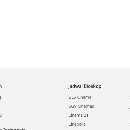
m
Jadwal Bioskop
g
BES Cinema
CGV Cinemas
u
Cinema 21
Cinepolis
lm Indonesia