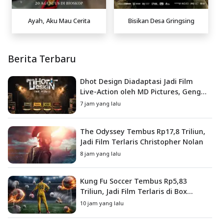
Ayah, Aku Mau Cerita
Bisikan Desa Gringsing
Berita Terbaru
Dhot Design Diadaptasi Jadi Film
Live-Action oleh MD Pictures, Geng
4G Siap ke Layar Lebar
7 jam yang lalu
The Odyssey Tembus Rp17,8 Triliun,
Jadi Film Terlaris Christopher Nolan
8 jam yang lalu
Kung Fu Soccer Tembus Rp5,83
Triliun, Jadi Film Terlaris di Box
Office China
10 jam yang lalu