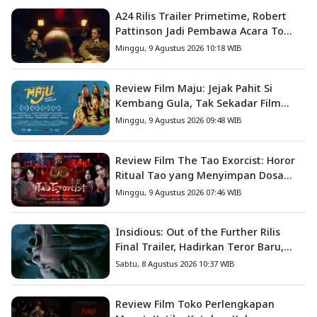
A24 Rilis Trailer Primetime, Robert
Pattinson Jadi Pembawa Acara To
Catch a Predator
Minggu, 9 Agustus 2026 10:18 WIB
Review Film Maju: Jejak Pahit Si
Kembang Gula, Tak Sekadar Film
Petualangan Anak
Minggu, 9 Agustus 2026 09:48 WIB
Review Film The Tao Exorcist: Horor
Ritual Tao yang Menyimpan Dosa
Masa Lalu
Minggu, 9 Agustus 2026 07:46 WIB
Insidious: Out of the Further Rilis
Final Trailer, Hadirkan Teror Baru,
Iblis Kini Masuk ke Dunia Manusia
Sabtu, 8 Agustus 2026 10:37 WIB
Review Film Toko Perlengkapan