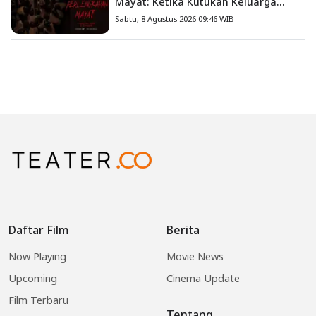
Mayat: Ketika Kutukan Keluarga
Menjadi Sumber Teror yang
Sabtu, 8 Agustus 2026 09:46 WIB
Sesungguhnya
Daftar Film
Berita
Now Playing
Movie News
Upcoming
Cinema Update
Film Terbaru
Tentang