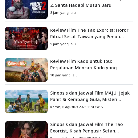
2, Santa Hadapi Musuh Baru
8 jam yang lalu
Review Film The Tao Exorcist: Horor
Ritual Sesat Taiwan yang Penuh
Misteri dan Teror Psikologis
9 jam yang lalu
Review Film Kado untuk Ibu:
Perjalanan Mencari Kado yang
Mengajarkan Arti Keluarga
10 jam yang lalu
Sinopsis dan Jadwal Film MAJU: Jejak
Pahit Si Kembang Gula, Misteri
Hilangnya Bagas di Lokasi Jambore
Kamis, 6 Agustus 2026 11:49 WIB
Sinopsis dan Jadwal Film The Tao
Exorcist, Kisah Pengusir Setan
Melawan Kutukan Mematikan