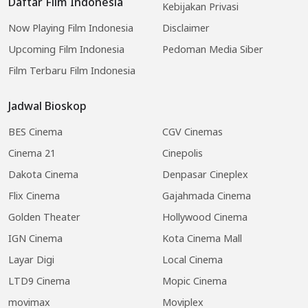
Daftar Film Indonesia
Kebijakan Privasi
Now Playing Film Indonesia
Disclaimer
Upcoming Film Indonesia
Pedoman Media Siber
Film Terbaru Film Indonesia
Jadwal Bioskop
BES Cinema
CGV Cinemas
Cinema 21
Cinepolis
Dakota Cinema
Denpasar Cineplex
Flix Cinema
Gajahmada Cinema
Golden Theater
Hollywood Cinema
IGN Cinema
Kota Cinema Mall
Layar Digi
Local Cinema
LTD9 Cinema
Mopic Cinema
movimax
Moviplex