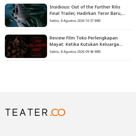
Insidious: Out of the Further Rilis
Final Trailer, Hadirkan Teror Baru,
Iblis Kini Masuk ke Dunia Manusia
Sabtu, 8 Agustus 2026 10:37 WIB
Review Film Toko Perlengkapan
Mayat: Ketika Kutukan Keluarga
Menjadi Sumber Teror yang
Sabtu, 8 Agustus 2026 09:46 WIB
Sesungguhnya