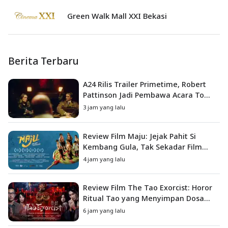
Green Walk Mall XXI Bekasi
Berita Terbaru
A24 Rilis Trailer Primetime, Robert
Pattinson Jadi Pembawa Acara To
Catch a Predator
3 jam yang lalu
Review Film Maju: Jejak Pahit Si
Kembang Gula, Tak Sekadar Film
Petualangan Anak
4 jam yang lalu
Review Film The Tao Exorcist: Horor
Ritual Tao yang Menyimpan Dosa
Masa Lalu
6 jam yang lalu