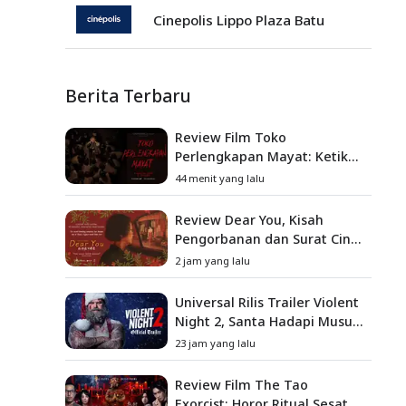
Cinepolis Lippo Plaza Batu
Berita Terbaru
Review Film Toko
Perlengkapan Mayat: Ketika
Kutukan Keluarga Menjadi
44 menit yang lalu
Sumber Teror yang
Sesungguhnya
Review Dear You, Kisah
Pengorbanan dan Surat Cinta
yang Menyentuh Hati
2 jam yang lalu
Universal Rilis Trailer Violent
Night 2, Santa Hadapi Musuh
Baru
23 jam yang lalu
Review Film The Tao
Exorcist: Horor Ritual Sesat