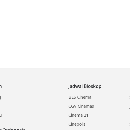
m
Jadwal Bioskop
g
BES Cinema
CGV Cinemas
u
Cinema 21
Cinepolis
lm Indonesia