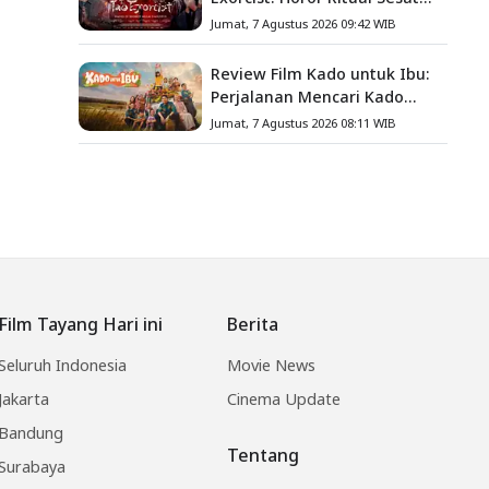
Taiwan yang Penuh Misteri
Jumat, 7 Agustus 2026 09:42 WIB
dan Teror Psikologis
Review Film Kado untuk Ibu:
Perjalanan Mencari Kado
yang Mengajarkan Arti
Jumat, 7 Agustus 2026 08:11 WIB
Keluarga
Film Tayang Hari ini
Berita
Seluruh Indonesia
Movie News
Jakarta
Cinema Update
Bandung
Tentang
Surabaya