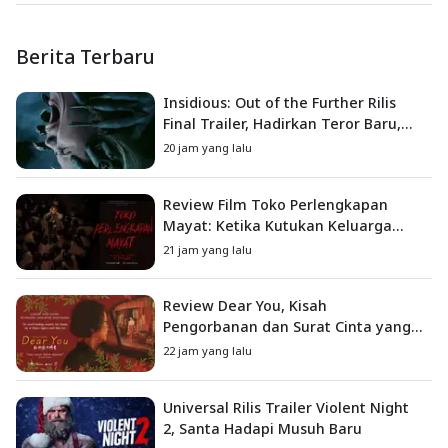
Berita Terbaru
Insidious: Out of the Further Rilis
Final Trailer, Hadirkan Teror Baru,
Iblis Kini Masuk ke Dunia Manusia
20 jam yang lalu
Review Film Toko Perlengkapan
Mayat: Ketika Kutukan Keluarga
Menjadi Sumber Teror yang
21 jam yang lalu
Sesungguhnya
Review Dear You, Kisah
Pengorbanan dan Surat Cinta yang
Menyentuh Hati
22 jam yang lalu
Universal Rilis Trailer Violent Night
2, Santa Hadapi Musuh Baru