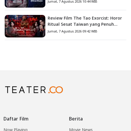
Jumat, 7 Agustus 2026 10:44 WIB
Review Film The Tao Exorcist: Horor
Ritual Sesat Taiwan yang Penuh
Misteri dan Teror Psikologis
Jumat, 7 Agustus 2026 09:42 WIB
Daftar Film
Berita
Now Playing
Movie News