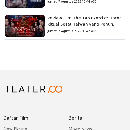
Jumat, 7 Agustus 2026 10:44 WIB
Review Film The Tao Exorcist: Horor
Ritual Sesat Taiwan yang Penuh
Misteri dan Teror Psikologis
Jumat, 7 Agustus 2026 09:42 WIB
Daftar Film
Berita
Now Playing
Movie News