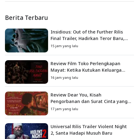
Berita Terbaru
Insidious: Out of the Further Rilis
Final Trailer, Hadirkan Teror Baru,
Iblis Kini Masuk ke Dunia Manusia
15 jam yang lalu
Review Film Toko Perlengkapan
Mayat: Ketika Kutukan Keluarga
Menjadi Sumber Teror yang
16 jam yang lalu
Sesungguhnya
Review Dear You, Kisah
Pengorbanan dan Surat Cinta yang
Menyentuh Hati
17 jam yang lalu
Universal Rilis Trailer Violent Night
2, Santa Hadapi Musuh Baru