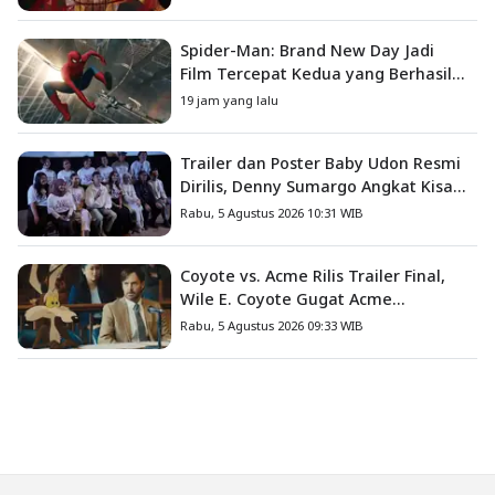
Spider-Man: Brand New Day Jadi
Film Tercepat Kedua yang Berhasil
Tembus US$1 Miliar
19 jam yang lalu
Trailer dan Poster Baby Udon Resmi
Dirilis, Denny Sumargo Angkat Kisah
Nyata Fanny Kondoh
Rabu, 5 Agustus 2026 10:31 WIB
Coyote vs. Acme Rilis Trailer Final,
Wile E. Coyote Gugat Acme
Corporation ke Pengadilan
Rabu, 5 Agustus 2026 09:33 WIB