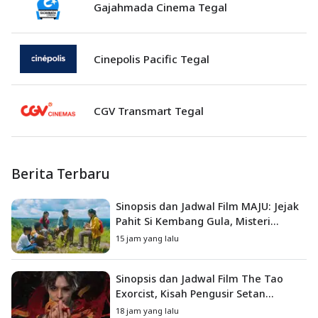
Gajahmada Cinema Tegal
Cinepolis Pacific Tegal
CGV Transmart Tegal
Berita Terbaru
Sinopsis dan Jadwal Film MAJU: Jejak
Pahit Si Kembang Gula, Misteri
Hilangnya Bagas di Lokasi Jambore
15 jam yang lalu
Sinopsis dan Jadwal Film The Tao
Exorcist, Kisah Pengusir Setan
Melawan Kutukan Mematikan
18 jam yang lalu