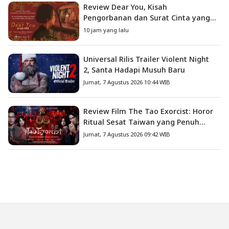
Review Dear You, Kisah
Pengorbanan dan Surat Cinta yang
Menyentuh Hati
10 jam yang lalu
Universal Rilis Trailer Violent Night
2, Santa Hadapi Musuh Baru
Jumat, 7 Agustus 2026 10:44 WIB
Review Film The Tao Exorcist: Horor
Ritual Sesat Taiwan yang Penuh
Misteri dan Teror Psikologis
Jumat, 7 Agustus 2026 09:42 WIB