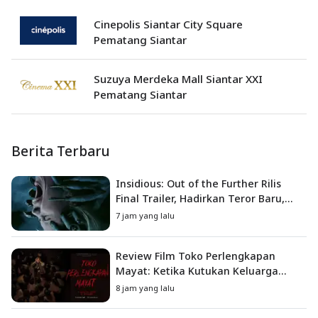
Cinepolis Siantar City Square
Pematang Siantar
Suzuya Merdeka Mall Siantar XXI
Pematang Siantar
Berita Terbaru
Insidious: Out of the Further Rilis
Final Trailer, Hadirkan Teror Baru,
Iblis Kini Masuk ke Dunia Manusia
7 jam yang lalu
Review Film Toko Perlengkapan
Mayat: Ketika Kutukan Keluarga
Menjadi Sumber Teror yang
8 jam yang lalu
Sesungguhnya