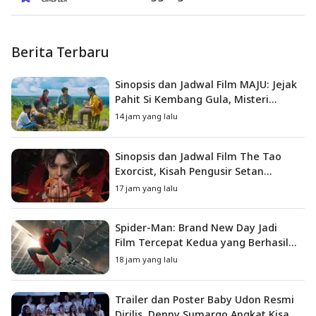
Berita Terbaru
Sinopsis dan Jadwal Film MAJU: Jejak
Pahit Si Kembang Gula, Misteri
Hilangnya Bagas di Lokasi Jambore
14 jam yang lalu
Sinopsis dan Jadwal Film The Tao
Exorcist, Kisah Pengusir Setan
Melawan Kutukan Mematikan
17 jam yang lalu
Spider-Man: Brand New Day Jadi
Film Tercepat Kedua yang Berhasil
Tembus US$1 Miliar
18 jam yang lalu
Trailer dan Poster Baby Udon Resmi
Dirilis, Denny Sumargo Angkat Kisah