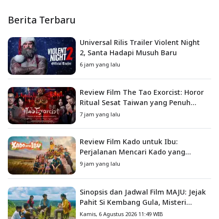
Berita Terbaru
Universal Rilis Trailer Violent Night
2, Santa Hadapi Musuh Baru
6 jam yang lalu
Review Film The Tao Exorcist: Horor
Ritual Sesat Taiwan yang Penuh
Misteri dan Teror Psikologis
7 jam yang lalu
Review Film Kado untuk Ibu:
Perjalanan Mencari Kado yang
Mengajarkan Arti Keluarga
9 jam yang lalu
Sinopsis dan Jadwal Film MAJU: Jejak
Pahit Si Kembang Gula, Misteri
Hilangnya Bagas di Lokasi Jambore
Kamis, 6 Agustus 2026 11:49 WIB