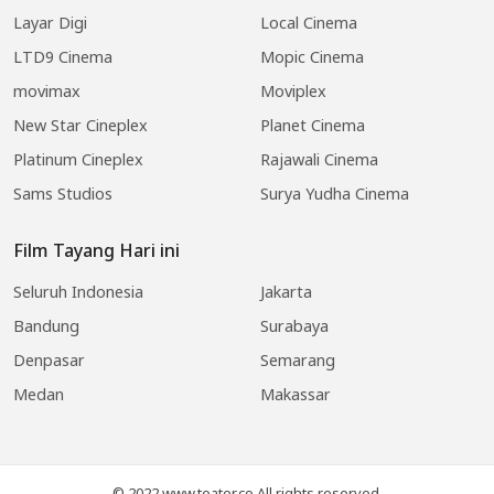
Layar Digi
Local Cinema
LTD9 Cinema
Mopic Cinema
movimax
Moviplex
New Star Cineplex
Planet Cinema
Platinum Cineplex
Rajawali Cinema
Sams Studios
Surya Yudha Cinema
Film Tayang Hari ini
Seluruh Indonesia
Jakarta
Bandung
Surabaya
Denpasar
Semarang
Medan
Makassar
© 2022 www.teater.co All rights reserved.