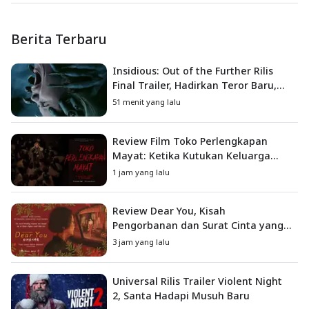
Berita Terbaru
Insidious: Out of the Further Rilis
Final Trailer, Hadirkan Teror Baru,
Iblis Kini Masuk ke Dunia Manusia
51 menit yang lalu
Review Film Toko Perlengkapan
Mayat: Ketika Kutukan Keluarga
Menjadi Sumber Teror yang
1 jam yang lalu
Sesungguhnya
Review Dear You, Kisah
Pengorbanan dan Surat Cinta yang
Menyentuh Hati
3 jam yang lalu
Universal Rilis Trailer Violent Night
2, Santa Hadapi Musuh Baru