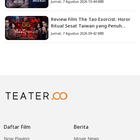
Jumat, 7 Agustus 2026 10:44 WIB
Review Film The Tao Exorcist: Horor
Ritual Sesat Taiwan yang Penuh
Misteri dan Teror Psikologis
Jumat, 7 Agustus 2026 09:42 WIB
Daftar Film
Berita
Now Playing
Movie News