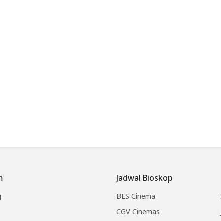
m
Jadwal Bioskop
g
BES Cinema
CGV Cinemas