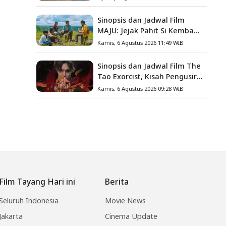
Keluarga
Sinopsis dan Jadwal Film
MAJU: Jejak Pahit Si Kembang
Gula, Misteri Hilangnya
Kamis, 6 Agustus 2026 11:49 WIB
Bagas di Lokasi Jambore
Sinopsis dan Jadwal Film The
Tao Exorcist, Kisah Pengusir
Setan Melawan Kutukan
Kamis, 6 Agustus 2026 09:28 WIB
Mematikan
Film Tayang Hari ini
Berita
Seluruh Indonesia
Movie News
Jakarta
Cinema Update