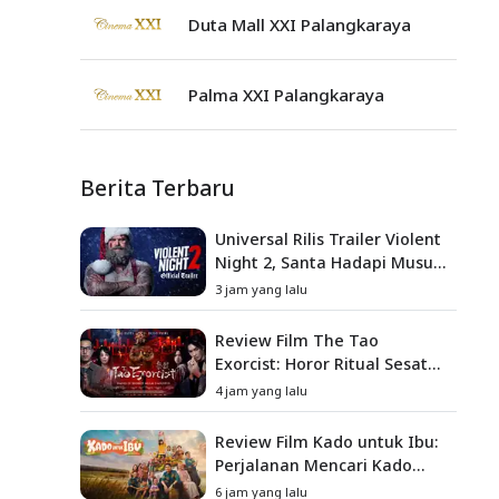
Duta Mall XXI Palangkaraya
Palma XXI Palangkaraya
Berita Terbaru
Universal Rilis Trailer Violent
Night 2, Santa Hadapi Musuh
Baru
3 jam yang lalu
Review Film The Tao
Exorcist: Horor Ritual Sesat
Taiwan yang Penuh Misteri
4 jam yang lalu
dan Teror Psikologis
Review Film Kado untuk Ibu:
Perjalanan Mencari Kado
yang Mengajarkan Arti
6 jam yang lalu