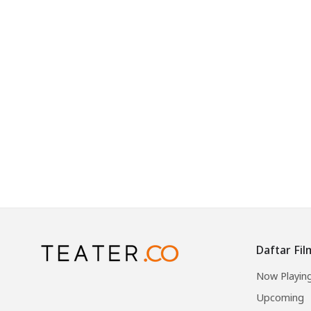
Daftar Fil
Now Playin
Upcoming