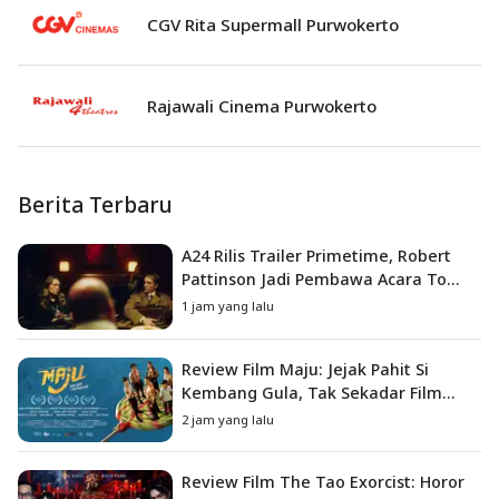
CGV Rita Supermall Purwokerto
Rajawali Cinema Purwokerto
Berita Terbaru
A24 Rilis Trailer Primetime, Robert
Pattinson Jadi Pembawa Acara To
Catch a Predator
1 jam yang lalu
Review Film Maju: Jejak Pahit Si
Kembang Gula, Tak Sekadar Film
Petualangan Anak
2 jam yang lalu
Review Film The Tao Exorcist: Horor