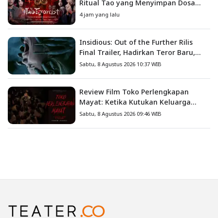
Ritual Tao yang Menyimpan Dosa
Masa Lalu
4 jam yang lalu
Insidious: Out of the Further Rilis
Final Trailer, Hadirkan Teror Baru,
Iblis Kini Masuk ke Dunia Manusia
Sabtu, 8 Agustus 2026 10:37 WIB
Review Film Toko Perlengkapan
Mayat: Ketika Kutukan Keluarga
Menjadi Sumber Teror yang
Sabtu, 8 Agustus 2026 09:46 WIB
Sesungguhnya